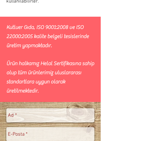
kullanılabilirler.
Kutluer Gıda, ISO 9001:2008 ve ISO
22000:2005 kalite belgeli tesislerinde
üretim yapmaktadır.
Ürün halkamız Helal Sertifikasına sahip
olup tüm ürünlerimiz uluslararası
standartlara uygun olarak
üretilmektedir.