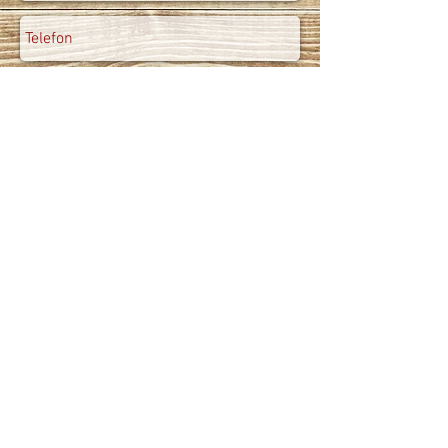
Gönder
Kutluer Gıda Tescilli Markasıdır.