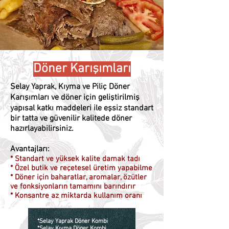
Döner Karışımları
Selay Yaprak, Kıyma ve Piliç Döner
Karışımları ve döner için geliştirilmiş
yapısal katkı maddeleri ile eşsiz standart
bir tatta ve güvenilir kalitede döner
hazırlayabilirsiniz.
Avantajları:
* Standart ve yüksek kalite damak tadı
* Özel butik ve reçetesel üretim yapabilme
* Döner için baharatlar, aromalar, özütler
ve fonksiyonların tamamını barındırır
* Konsantre az miktarda kullanım oranı
*Selay Yaprak Döner Kombi
*Selay Kıyma Döner Kombi