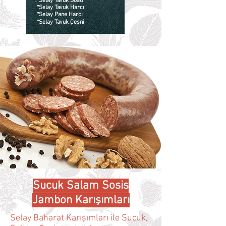
*Selay Tavuk Sosu
*Selay Tavuk Harcı
*Selay Pane Harcı
*Selay Tavuk Çeşni
Sucuk Salam Sosis
Jambon Karışımları
Selay Baharat Karışımları ile Sucuk,