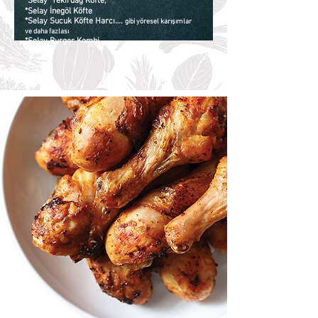
*Selay Tekirdağ Köfte,
*Selay İnegöl Köfte
*Selay Sucuk Köfte Harcı….
gibi yöresel karışımlar
ve daha fazlası
*Selay Burger Kombi