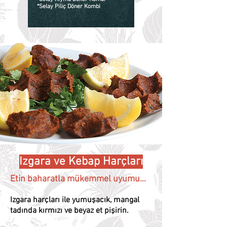
*Selay Piliç Döner Kombi
Izgara ve Kebap Harçları
Etin baharatla mükemmel uyumu…
Izgara harçları ile yumuşacık, mangal
tadında kırmızı ve beyaz et pişirin.