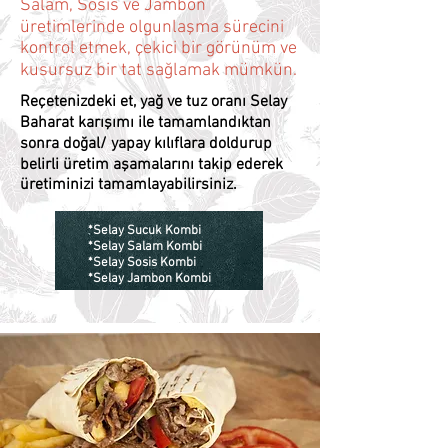
Salam, Sosis ve Jambon
üretimlerinde olgunlaşma sürecini
kontrol etmek, çekici bir görünüm ve
kusursuz bir tat sağlamak mümkün.
Reçetenizdeki et, yağ ve tuz oranı Selay
Baharat karışımı ile tamamlandıktan
sonra doğal/ yapay kılıflara doldurup
belirli üretim aşamalarını takip ederek
üretiminizi tamamlayabilirsiniz.
*Selay Sucuk Kombi
*Selay Salam Kombi
*Selay Sosis Kombi
*Selay Jambon Kombi