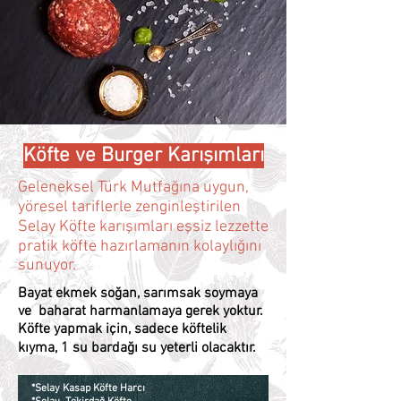
Köfte ve Burger Karışımları
Geleneksel Türk Mutfağına uygun,
yöresel tariflerle zenginleştirilen
Selay Köfte karışımları eşsiz lezzette
pratik köfte hazırlamanın kolaylığını
sunuyor.
Bayat ekmek soğan, sarımsak soymaya
ve baharat harmanlamaya gerek yoktur.
Köfte yapmak için, sadece köftelik
kıyma, 1 su bardağı su yeterli olacaktır.
*Selay Kasap Köfte Harcı