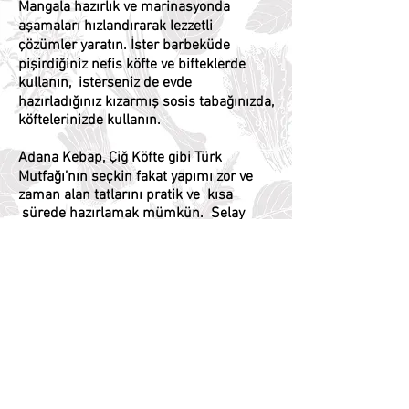
Mangala hazırlık ve marinasyonda
aşamaları hızlandırarak lezzetli
çözümler yaratın. İster barbeküde
pişirdiğiniz nefis köfte ve bifteklerde
kullanın, isterseniz de evde
hazırladığınız kızarmış sosis tabağınızda,
köftelerinizde kullanın.
Adana Kebap, Çiğ Köfte gibi Türk
Mutfağı’nın seçkin fakat yapımı zor ve
zaman alan tatlarını pratik ve kısa
sürede hazırlamak mümkün. Selay
Kebap Harçları ile kebap ustası olmak
mümkün.
*Selay Izgara Çeşni
*Selay Izgara Harcı
*Selay Adana Kebap Harcı
*Selay Çiğ Köfte Harcı