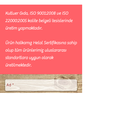
Kutluer Gıda, ISO 9001:2008 ve ISO
22000:2005 kalite belgeli tesislerinde
üretim yapmaktadır.
Ürün halkamız Helal Sertifikasına sahip
olup tüm ürünlerimiz uluslararası
standartlara uygun olarak
üretilmektedir.