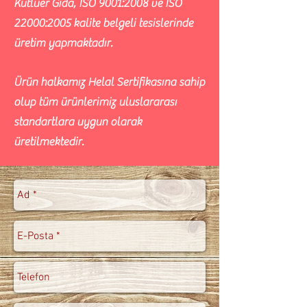
Kutluer Gıda, ISO 9001:2008 ve ISO
22000:2005 kalite belgeli tesislerinde
üretim yapmaktadır.
Ürün halkamız Helal Sertifikasına sahip
olup tüm ürünlerimiz uluslararası
standartlara uygun olarak
üretilmektedir.